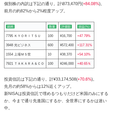
個別株の内訳は下記の通り。計\873,470円(
+84.08%
)。
前月の約82%から2%程度アップ。
銘柄
数量
評価額
損益(%)
7795 ＫＹＯＲＩＴＳＵ
100
¥16,700
+47.79%
3948 光ビジネス
600
¥572,400
+117.31%
1554 上場ＭＳ世
10
¥38,370
+54.10%
7921 ＴＡＫＡＲＡ＆ＣＯ
100
¥246,000
+40.65％
投資信託は下記の通り。計¥33,174,508(
+70.6%
)。
先月の約58%からは12%近くアップ。
新NISAは投資信託で埋めるつもりだけど米国のみにする
か、今まで通り先進国にするか、全世界にするかは迷い
中。