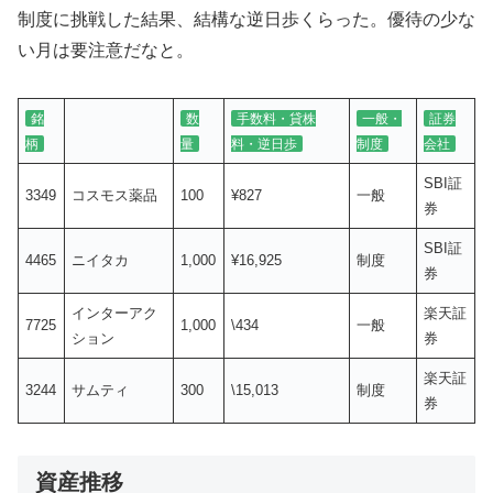
制度に挑戦した結果、結構な逆日歩くらった。優待の少な
い月は要注意だなと。
銘
数
手数料・貸株
一般・
証券
柄
量
料・逆日歩
制度
会社
SBI証
3349
コスモス薬品
100
¥827
一般
券
SBI証
4465
ニイタカ
1,000
¥16,925
制度
券
インターアク
楽天証
7725
1,000
\434
一般
ション
券
楽天証
3244
サムティ
300
\15,013
制度
券
資産推移