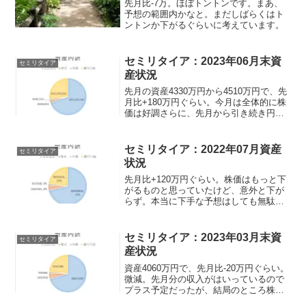
先月比-7万。ほぼトントンです。まあ、
予想の範囲内かなと。まだしばらくはト
ントンか下がるぐらいに考えています。
セミリタイア：2023年06月末資
セミリタイア
産状況
先月の資産4330万円から4510万円で、先
月比+180万円ぐらい。今月は全体的に株
価は好調さらに、先月から引き続き円安
になったので今月はなんだか気分がいい
くらい上げ相場だった。資産額資産：
4510万円 だいたい金融商品が3240万、
セミリタイア：2022年07月資産
セミリタイア
銀行口...
状況
先月比+120万円ぐらい。株価はもっと下
がるものと思っていたけど、意外と下が
らず。本当に下手な予想はしても無駄な
感じ。今月でいうと住民税まとめ払った
りしたので収支マイナスだが、
S&amp;P500などの指数があがったため
セミリタイア：2023年03月末資
セミリタイア
トータルがプラス。
産状況
資産4060万円で、先月比-20万円ぐらい。
微減。先月分の収入がはいっているので
プラス予定だったが、結局のところ株式
市場次第といったところ。来月はちょっ