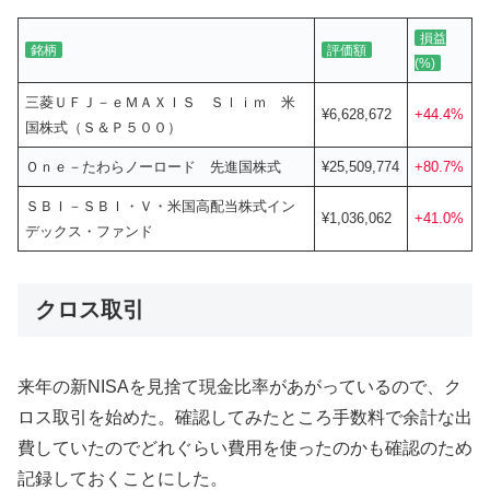
損益
銘柄
評価額
(%)
三菱ＵＦＪ－ｅＭＡＸＩＳ Ｓｌｉｍ 米
¥6,628,672
+44.4%
国株式（Ｓ＆Ｐ５００）
Ｏｎｅ－たわらノーロード 先進国株式
¥25,509,774
+80.7%
ＳＢＩ－ＳＢＩ・Ｖ・米国高配当株式イン
¥1,036,062
+41.0%
デックス・ファンド
クロス取引
来年の新NISAを見捨て現金比率があがっているので、ク
ロス取引を始めた。確認してみたところ手数料で余計な出
費していたのでどれぐらい費用を使ったのかも確認のため
記録しておくことにした。