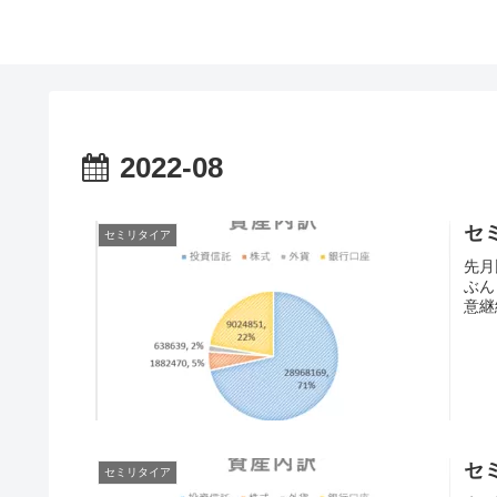
2022-08
セ
セミリタイア
先月
ぶん
意継
セ
セミリタイア