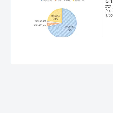
先月
意外
と住
どの