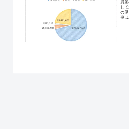
資産
して
の働
事は