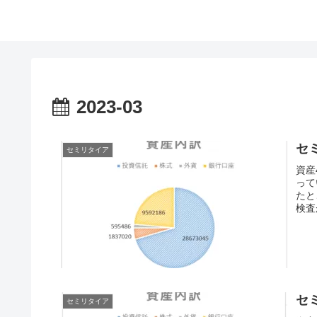
2023-03
セ
セミリタイア
資産
って
たと
検査
セ
セミリタイア