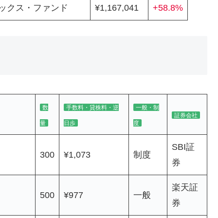
ックス・ファンド
¥1,167,041
+58.8%
数
手数料・貸株料・逆
一般・制
証券会社
量
日歩
度
SBI証
300
¥1,073
制度
券
楽天証
500
¥977
一般
券