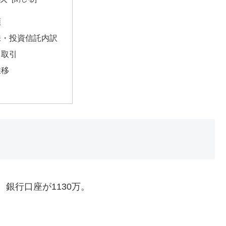
額
株・投資信託内訳
ス取引
推移
、銀行口座が1130万。