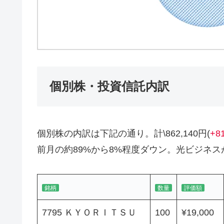
個別株・投資信託内訳
個別株の内訳は下記の通り。計\862,140円(
+8
前月の約89%から8%程度ダウン。光ビジネ
銘柄
数量
評価額
7795 ＫＹＯＲＩＴＳＵ
100
¥19,000