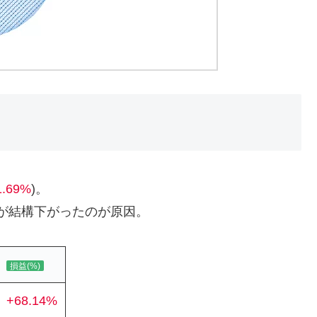
1.69%
)。
スが結構下がったのが原因。
損益(%)
+68.14%