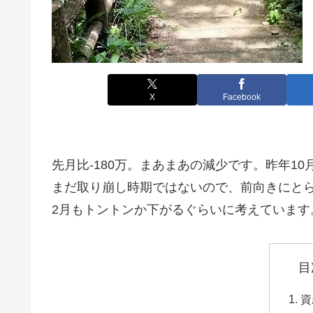
X
Facebook
先月比-180万。まあまあの減少です。昨年1
まだ取り崩し時期ではないので、前向きにと
2月もトントンか下がるぐらいに考えています
目
資