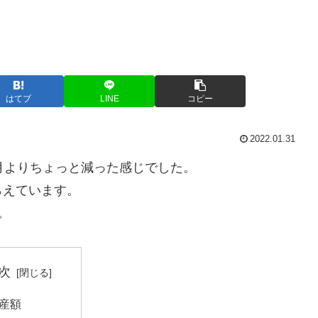
はてブ
LINE
コピー
2022.01.31
0月よりちょっと減った感じでした。
らえています。
。
次
産額