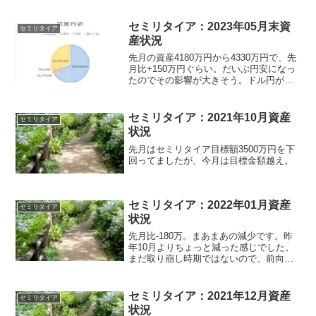
立つ支出はなし、任意継続中の健康保険
と生活費ぐらい
セミリタイア：2023年05月末資
セミリタイア
産状況
先月の資産4180万円から4330万円で、先
月比+150万円ぐらい。だいぶ円安になっ
たのでその影響が大きそう。ドル円がま
た130円ぐらいに戻ることはありそうなの
で数字ほど大きなプラスではないかなと
セミリタイア：2021年10月資産
セミリタイア
状況
先月はセミリタイア目標額3500万円を下
回ってましたが、今月は目標金額越え。
セミリタイア：2022年01月資産
セミリタイア
状況
先月比-180万。まあまあの減少です。昨
年10月よりちょっと減った感じでした。
まだ取り崩し時期ではないので、前向き
にとらえています。2月もトントンか下が
るぐらいに考えています。
セミリタイア：2021年12月資産
セミリタイア
状況