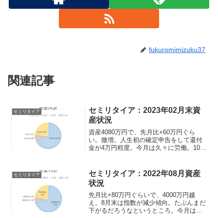
fukuromimizuku37
関連記事
セミリタイア：2023年02月末資
セミリタイア
産状況
資産4080万円で、先月比+60万円ぐら
い。微増。人生初の確定申告をして還付
金が4万円程度。今月は久々に労働。10日
程度で程よい感じの働き方ができた。こ
れぐらいの労働量がちょうどいい感じ。
この仕事は終了したけどまた同様の感じ
セミリタイア：2022年08月資産
セミリタイア
で働けるならありがたい。
状況
先月比+80万円ぐらいで、4000万円越
え。8月末は指数が減少傾向。たぶんまだ
下がるだろうなというところ。今月は目