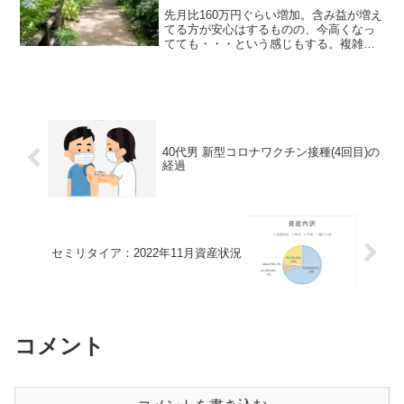
先月比160万円ぐらい増加。含み益が増え
てる方が安心はするものの、今高くなっ
てても・・・という感じもする。複雑な
ところ。資産額セミリタイア目標金額
3500万円越えは継続。全資産：3800万
円 だいたい金融商品が2880万、銀行口
座が940万...
40代男 新型コロナワクチン接種(4回目)の
経過
セミリタイア：2022年11月資産状況
コメント