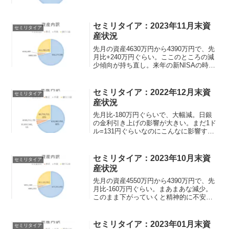
セミリタイア：2023年11月末資
セミリタイア
産状況
先月の資産4630万円から4390万円で、先
月比+240万円ぐらい。ここのところの減
少傾向が持ち直し。来年の新NISAの時に
は少し下がっている方がよいかもと思う
ぐらいに上がってしまった。
セミリタイア：2022年12月末資
セミリタイア
産状況
先月比-180万円ぐらいで、大幅減。日銀
の金利引き上げの影響が大きい。まだ1ド
ル=131円ぐらいなのにこんなに影響する
のかと、2022年2月末ぐらいの1ドル=115
円まできたら精神衛生上結構くるな
ぁ…。週1の仕事は選考漏れたので週2~3
セミリタイア：2023年10月末資
セミリタイア
で候補を物色中。求人合ってもなかなか
産状況
いい仕事にはつけない問題なと。
先月の資産4550万円から4390万円で、先
月比-160万円ぐらい。まあまあな減少。
このまま下がっていくと精神的に不安に
なる感じ。
セミリタイア：2023年01月末資
セミリタイア