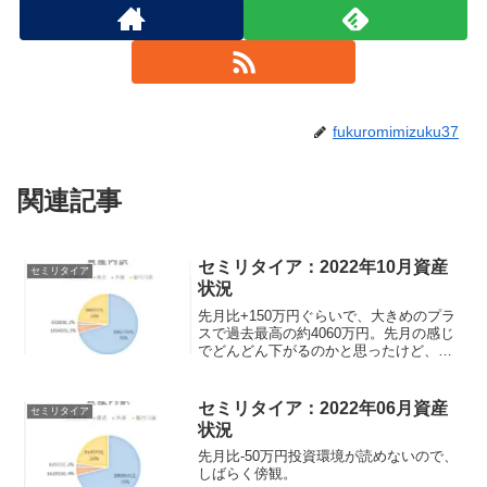
fukuromimizuku37
関連記事
セミリタイア：2022年10月資産
セミリタイア
状況
先月比+150万円ぐらいで、大きめのプラ
スで過去最高の約4060万円。先月の感じ
でどんどん下がるのかと思ったけど、円
安効果も踏まえてのプラス。今月はちょ
っと病気した。あわや入院とはなったが
なんとか回避して回復した。旅行支援も
セミリタイア：2022年06月資産
セミリタイア
来月に予約してしまったので、本当に良
状況
かった。
先月比-50万円投資環境が読めないので、
しばらく傍観。