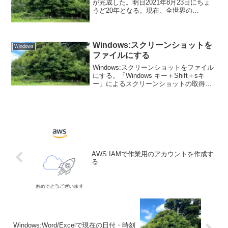
が完成した。明日2021年8月23日にちょ
うど20年となる。現在、全世界の
Windowsシェアの内0.59%をWindows XP
が占めている。割合だと少なく見える
が、全世界のWindow...
Windows:スクリーンショットを
Windows
ファイルにする
Windows:スクリーンショットをファイル
にする。「Windows キー＋Shift＋sキ
ー」によるスクリーンショットの取得方
法だとファイルに保存するのにペイント
なりの画像編集ソフトの起動が必要にな
る。それ以外の方法を記載しておく。
AWS:IAMで作業用のアカウントを作成す
る
Windows:Word/Excelで現在の日付・時刻