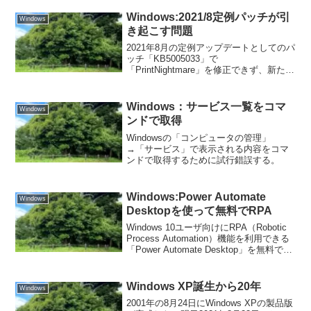
を一時的に回避するための対策パッチ
「KB5005394」が定例外でリリースされ
Windows:2021/8定例パッチが引
Windows
た
き起こす問題
2021年8月の定例アップデートとしてのパ
ッチ「KB5005033」で
「PrintNightmare」を修正できず、新たな
問題が発生している。
Windows：サービス一覧をコマ
Windows
ンドで取得
Windowsの「コンピュータの管理」
→「サービス」で表示される内容をコマ
ンドで取得するために試行錯誤する。
Windows:Power Automate
Windows
Desktopを使って無料でRPA
Windows 10ユーザ向けにRPA（Robotic
Process Automation）機能を利用できる
「Power Automate Desktop」を無料で公
開しています。Windows 10上の操作を記
録し、記録した内容をカスタマイズして
再実行させるといったことが可能にな
Windows XP誕生から20年
Windows
り、さまざまなWindowsの操作を自動化
2001年の8月24日にWindows XPの製品版
できるらしいので、試しに使ってみる。