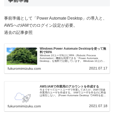
事前準備
事前準備として「Power Automate Desktop」の導入と、
AWSへのIAMでのログイン設定が必要。
過去の記事参照
Windows:Power Automate Desktopを使って無
料でRPA
Windows 10ユーザ向けにRPA（Robotic Process
Automation）機能を利用できる「Power Automate
Desktop」を無料で公開しています。 Windows 10上の操
作を記録し、記録した内容をカスタマイズして再実行させ
るといったことが可能になり、さまざまなWindowsの操作
2021.07.17
fukuromimizuku.com
を自動化できるらしいので、試しに使ってみる。
AWS:IAMで作業用のアカウントを作成する
今まですべてルートユーザで作業してきたが、IAMで別途
作業用のユーザを作成する。 IAMでユーザを作るのに料金
は発生しない。 (Power Automate Desktop でAWSを起動
するためにも必要っぽい。)
2021.07.18
fukuromimizuku.com