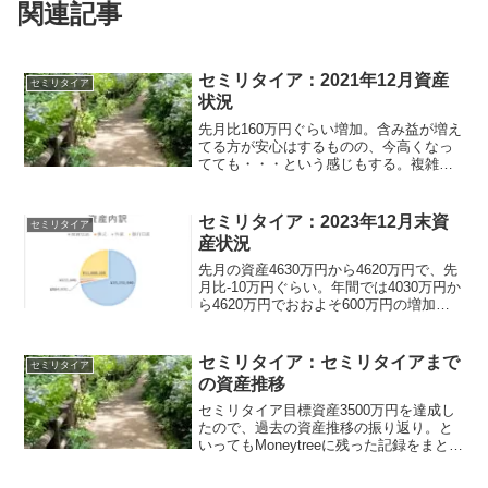
関連記事
セミリタイア：2021年12月資産
セミリタイア
状況
先月比160万円ぐらい増加。含み益が増え
てる方が安心はするものの、今高くなっ
てても・・・という感じもする。複雑な
ところ。資産額セミリタイア目標金額
3500万円越えは継続。全資産：3800万
円 だいたい金融商品が2880万、銀行口
セミリタイア：2023年12月末資
セミリタイア
座が940万...
産状況
先月の資産4630万円から4620万円で、先
月比-10万円ぐらい。年間では4030万円か
ら4620万円でおおよそ600万円の増加。
年間を通してはなかなかいい感じだった
なと。
セミリタイア：セミリタイアまで
セミリタイア
の資産推移
セミリタイア目標資産3500万円を達成し
たので、過去の資産推移の振り返り。と
いってもMoneytreeに残った記録をまとめ
ただけで、当時の資産を完全に再現はで
きていないですが。