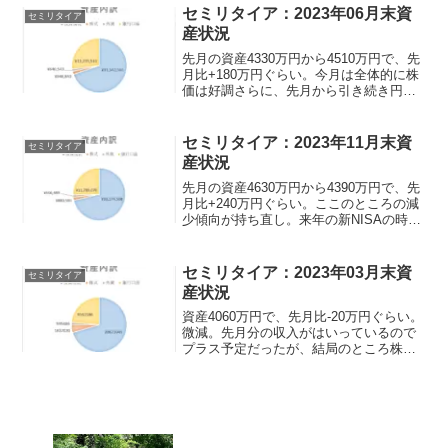
セミリタイア：2023年06月末資
セミリタイア
産状況
先月の資産4330万円から4510万円で、先
月比+180万円ぐらい。今月は全体的に株
価は好調さらに、先月から引き続き円安
になったので今月はなんだか気分がいい
くらい上げ相場だった。資産額資産：
4510万円 だいたい金融商品が3240万、
セミリタイア：2023年11月末資
セミリタイア
銀行口...
産状況
先月の資産4630万円から4390万円で、先
月比+240万円ぐらい。ここのところの減
少傾向が持ち直し。来年の新NISAの時に
は少し下がっている方がよいかもと思う
ぐらいに上がってしまった。
セミリタイア：2023年03月末資
セミリタイア
産状況
資産4060万円で、先月比-20万円ぐらい。
微減。先月分の収入がはいっているので
プラス予定だったが、結局のところ株式
市場次第といったところ。来月はちょっ
と興味のあった治験をやってみる予定。
事前検査があるみたいだけどどうなるこ
とやら。